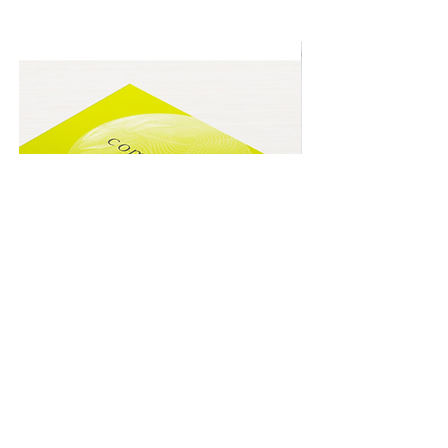
JC completeC
JC MEDIBEAUTYS
クリーム UV [ 医薬部外品
価格
￥4,968
価格
￥5,500