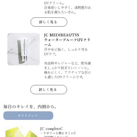
UVクリーム。
日常使いしやすく、透明感のあ
る肌を保ちたい方に。
詳しく見る
JC MEDIBEAUTYS
ウォータープルーフUVクリ
ーム
汗や水に強く、しっかり守る
UVケア。
外出時やレジャーなど、紫外線
をしっかり防ぎたいシーンに。
崩れにくく、アクティブな日に
も適したUVクリームです。
詳しく見る
毎日のキレイを、内側から。
サプリメント
JC completeC
・リポソーム型ビタミンC