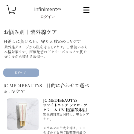
infiniment
∞
ログイン
お悩み別｜紫外線ケア
日差しに負けない、守りと攻めのUVケア
紫外線ダメージから肌を守るUVケア。日常使いから
本格対策まで、医療発想のドクターズコスメで肌を
守りながら整える習慣へ。
UVケア
目的に合わせて選べ
JC MEDIBEAUTYS｜
るUVケア
JC MEDIBEAUTYS
ホワイトニング シアローブ
クリーム UV [医薬部外品]
紫外線対策と同時に、美白ケア
まで。
メラニンの生成を抑え、シミ・
そばかすを防ぐ医薬部外品の