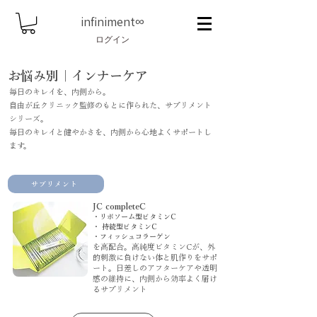
infiniment
∞
ログイン
お悩み別｜インナーケア
毎日のキレイを、内側から。
自由が丘クリニック監修のもとに作られた、サプリメント
シリーズ。
毎日のキレイと健やかさを、内側から心地よくサポートし
ます。
サプリメント
JC completeC
・リポソーム型ビタミンC
・ 持続型ビタミンC
・フィッシュコラーゲン
を高配合。高純度ビタミンCが、外
的刺激に負けない体と肌作りをサポ
ート。日差しのアフターケアや透明
感の維持に、内側から効率よく届け
るサプリメント