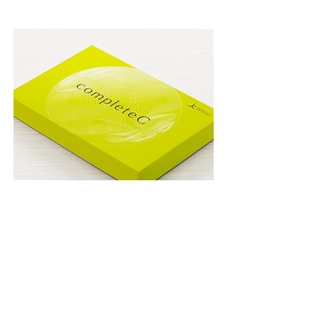
JC completeC
NMNサーチュインブー
ナル 15000 プラス
Price
¥4,968
Price
¥48,600