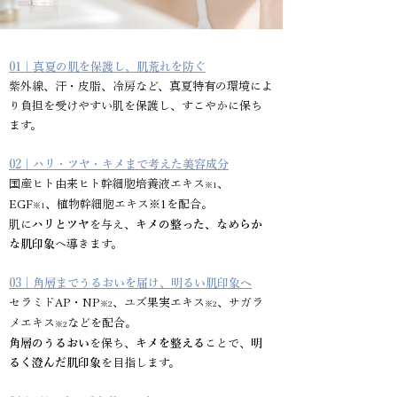
01｜真夏の肌を保護し、肌荒れを防ぐ
紫外線、汗・皮脂、冷房など、真夏特有の環境によ
り負担を受けやすい肌を保護し、すこやかに保ち
ます。
02｜ハリ・ツヤ・キメまで考えた美容成分
国産ヒト由来ヒト幹細胞培養液エキス
、
※1
EGF
、植物幹細胞エキス※1を配合。
※1
肌に
ハリとツヤ
を与え、
キメの整った、なめらか
な肌印象
へ導きます。
03｜角層までうるおいを届け、明るい肌印象へ
セラミドAP・NP
、ユズ果実エキス
、サガラ
※2
※2
メエキス
などを配合。
※2
角層のうるおい
を保ち、
キメを整える
ことで、
明
るく澄んだ肌印象
を目指します。