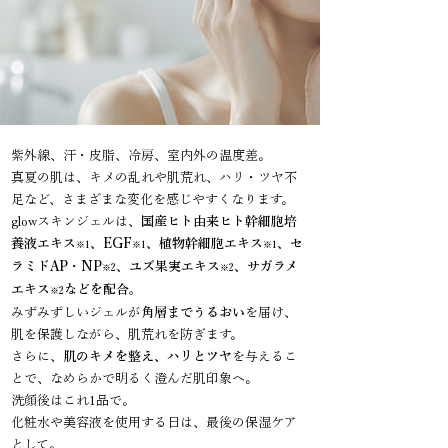
紫外線、汗・皮脂、冷房、室内外の温度差。
真夏の肌は、キメの乱れや肌荒れ、ハリ・ツヤ不
足など、さまざまな変化を感じやすくなります。
glowスキンジェルは、
国産ヒト由来ヒト幹細胞培
養液エキス
、EGF
、植物幹細胞エキス
、セ
※1
※1
※1
ラミドAP・NP
、ユズ果実エキス
、サガラメ
※2
※2
エキス
などを配合。
※2
みずみずしいジェルが
角層までうるおい
を届け、
肌を保護しながら、肌荒れを防ぎます。
さらに、
肌のキメを整え、ハリとツヤ
を与えるこ
とで、なめらかで明るく澄んだ肌印象へ。
洗顔後はこれ1品で。
化粧水や美容液を使用する日は、最後の保湿ケア
として。