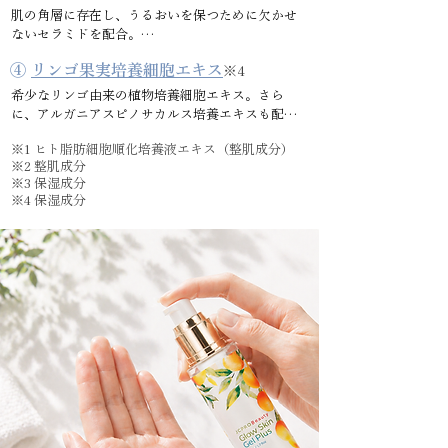
glowジェルを象徴する整肌成分です。
よってコンディションが乱れやすい肌に、ハリと
肌の角層に存在し、うるおいを保つために欠かせ
ツヤを与えます。

ないセラミドを配合。

④
キメの整った、なめらかでいきいきとした肌印象
リンゴ果実培養細胞エキス
※4
乾燥しやすい肌にうるおいを与え、肌のうるおい
を目指したい方に取り入れたい美容成分です。
バリアをサポート。紫外線・汗・冷房など、真夏の
希少なリンゴ由来の植物培養細胞エキス。さら
環境によって乱れやすい肌を保護し、すこやかに
に、アルガニアスピノサカルス培養エキスも配合
整えます。

しています。

※1 ヒト脂肪細胞順化培養液エキス（整肌成分）
※2 整肌成分
キメの整った、なめらかでやわらかな肌印象を保
紫外線や冷房、室内外の温度差など、真夏の環境に
※3 保湿成分
ちたい方に取り入れたい保湿成分です。
よってごわつきやキメの乱れが気になる肌を、う
※4 保湿成分
るおいでなめらかに整えます。

ハリとツヤを与え、キメの整った、明るく澄んだ
肌印象を目指したい方に取り入れたい植物由来の
美容成分です。

※明るく澄んだ肌印象とは、うるおいによってキ
メが整った肌の印象です。