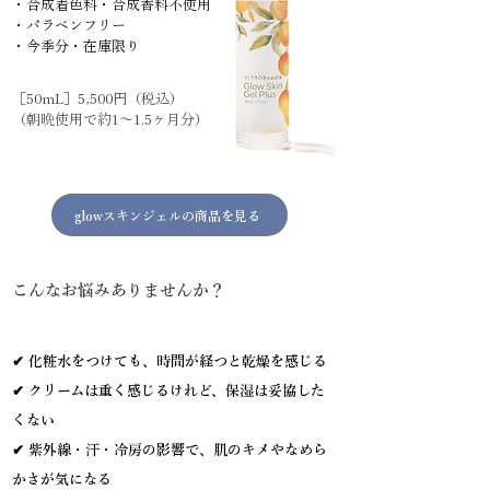
・合成着色料・合成香料不使用
・パラベンフリー
・今季分・在庫限り
［50mL］5,500円（税込）
（朝晩使用で約1〜1.5ヶ月分）
glowスキンジェルの商品を見る
こんなお悩みありませんか？
✔ 化粧水をつけても、時間が経つと乾燥を感じる
✔ クリームは重く感じるけれど、保湿は妥協した
くない
✔ 紫外線・汗・冷房の影響で、肌のキメやなめら
かさが気になる