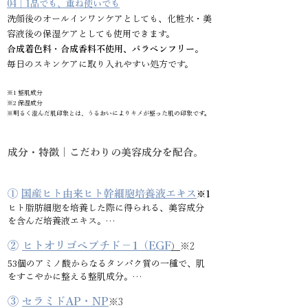
04｜1品でも、重ね使いでも
洗顔後のオールインワンケアとしても、化粧水・美
容液後の保湿ケアとしても使用できます。
合成着色料・合成香料不使用、パラベンフリー
。
毎日のスキンケアに取り入れやすい処方です。
※1 整肌成分
※2 保湿成分
※明るく澄んだ肌印象とは、うるおいによりキメが整った肌の印象です。
成分・特徴｜こだわりの美容成分を配合。
①
国産ヒト由来ヒト幹細胞培養液エキス
※1
ヒト脂肪細胞を培養した際に得られる、美容成分
を含んだ培養液エキス。

②
ヒトオリゴペプチド－1（EGF
※2
）
乾燥対策だけでなく、紫外線や冷房など真夏の環
境によってキメやハリ・ツヤが乱れやすい肌を、
53個のアミノ酸からなるタンパク質の一種で、肌
すこやかでなめらかな状態に整えます。

をすこやかに整える整肌成分。

保湿だけでは物足りない方にも取り入れたい、
③
セラミドAP・NP
※3
紫外線や冷房、室内外の温度差など、真夏の環境に