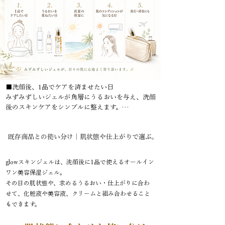
​■洗顔後、1品でケアを済ませたい日

みずみずしいジェルが角層にうるおいを与え、洗顔
後のスキンケアをシンプルに整えます。

■化粧水や美容液の後に、保湿を補いたい日

既存商品との使い分け｜肌状態や仕上がりで選ぶ。
いつものスキンケアに重ねて、うるおいを補う保湿
ジェルとして使えます。

glowスキンジェルは、洗顔後に1品で使えるオールイン
■クリームを重く感じやすい真夏の日

ワン美容保湿ジェル。
ベタつきにくいジェルタイプで、美容成分とうるお
その日の肌状態や、求めるうるおい・仕上がりに合わ
いを心地よく取り入れられます。

せて、化粧液や美容液、クリームと組み合わせること
もできます。
■紫外線・汗・冷房などで肌のコンディションが気
になる日
