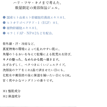
ハリ・ツヤ・キメまで考えた、
数量限定の美容保湿ジェル。
● 国産ヒト由来ヒト幹細胞培養液エキス※1、
● ヒトオリゴペプチド－1（EGF）※1、
● 植物幹細胞エキス※1、
● セラミドAP・NP※2などを配合。
紫外線・汗・冷房など、
真夏特有の環境によって乱れやすい肌に、
角層のうるおいを与えて乾燥による肌荒れを防ぎ、
キメの整った、なめらかな肌
へ導きます。
みずみずしく、ベタつきにくいジェルタイプ。
洗顔後のケアをこれ1品で済ませたい日にも、
化粧水や美容液の後に保湿を補いたい日にもOK。
甘く爽やかなマンダリンの香りです。
※1 整肌成分
※2 保湿成分